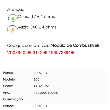
Aferição:
Cheio: 17 ± 4 ohms
Vazio: 340 ± 4 ohms
Códigos compatíveis(
Módulo de Combustível
):
VP039- 0580314296 / 9657239480
PEUGEOT
206
1.6 4cil 8v
03 / 2007>2008
PEUGEOT