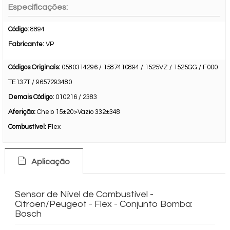
Especificações:
Código:
8894
Fabricante:
VP
Códigos Originais:
0580314296 / 1587410894 / 1525VZ / 1525GG / F000
TE137T / 9657293480
Demais Código:
010216 / 2383
Aferição:
Cheio 15±20>Vazio 332±348
Combustível:
Flex
Aplicação
Sensor de Nível de Combustível -
Citroen/Peugeot - Flex - Conjunto Bomba:
Bosch