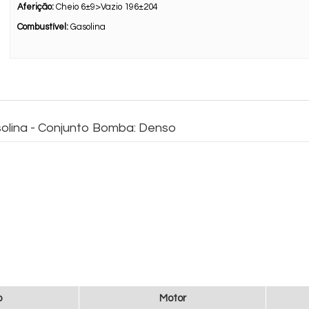
Aferição:
Cheio 6±9>Vazio 196±204
Combustível:
Gasolina
solina - Conjunto Bomba: Denso
o
Motor