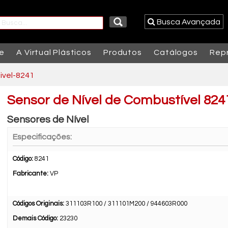
Busca Avançada
e
A Virtual Plásticos
Produtos
Catálogos
Rep
ivel-8241
Sensor de Nível de Combustível 824
Sensores de Nível
Especificações:
Código:
8241
Fabricante:
VP
Códigos Originais:
311103R100 / 311101M200 / 944603R000
Demais Código:
23230