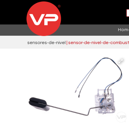
Hom
sensores-de-nivel
 | sensor-de-nivel-de-combust