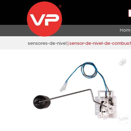
Hom
sensores-de-nivel
 | sensor-de-nivel-de-combust