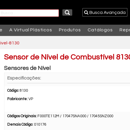
Busca Avançada
e
A Virtual Plásticos
Produtos
Catálogos
Rep
ivel-8130
Sensor de Nível de Combustível 813
Sensores de Nível
Especificações:
Código:
8130
Fabricante:
VP
Códigos Originais:
F000TE112M / 17047SNA000 / 17045SNZ000
Demais Código:
010176