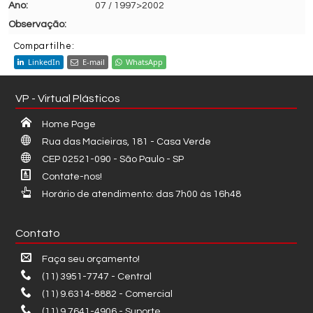
07 / 1997>2002
Compartilhe:
LinkedIn
E-mail
WhatsApp
VP - Virtual Plásticos
Home Page
Rua das Macieiras, 181 - Casa Verde
CEP 02521-090 - São Paulo - SP
Contate-nos!
Horário de atendimento: das 7h00 às 16h48
Contato
Faça seu orçamento!
(11) 3951-7747 - Central
(11) 9.6314-8882 - Comercial
(11) 9.7641-4906 - Suporte