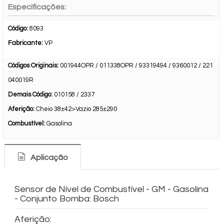
Especificações:
Código:
8093
Fabricante:
VP
Códigos Originais:
001944OPR / 011338OPR / 93319494 / 9360012 / 221
040019R
Demais Código:
010158 / 2337
Aferição:
Cheio 38±42>Vazio 285±290
Combustível:
Gasolina
Aplicação
Sensor de Nível de Combustível - GM - Gasolina
- Conjunto Bomba: Bosch
Aferição: