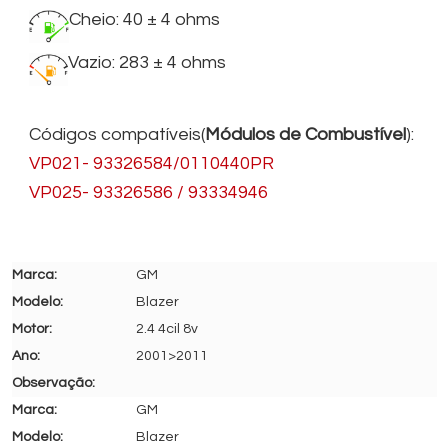
Cheio: 40 ± 4 ohms
Vazio: 283 ± 4 ohms
Códigos compatíveis(
Módulos de Combustível
):
VP021- 93326584/0110440PR
VP025- 93326586 / 93334946
GM
Blazer
2.4 4cil 8v
2001>2011
GM
Blazer