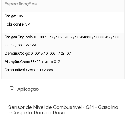
Especificações:
Código:
8053
Fabricante:
VP
Códigos Originais:
011337OPR / 93267307 / 93284883 / 93333787 / 933
33567 / 0018990PR
Demais Código:
010045 / 010091 / 23107
Aferição:
Cheio 88±93 > vazio 0±2
Combustível:
Gasolina / Álcool
Aplicação
Sensor de Nível de Combustível - GM - Gasolina
- Conjunto Bomba: Bosch