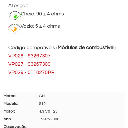
Aferição:
Cheio: 90 ± 4 ohms
Vazio: 5 ± 4 ohms
Código compatíveis (
Módulos de combustível
):
VP026 - 93267307
VP027 - 93267309
VP029 - 0110270PR
GM
S10
4.3 V6 12v
1997>2000