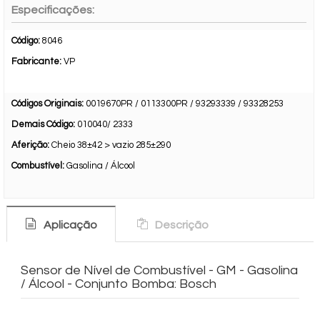
Especificações:
Código:
8046
Fabricante:
VP
Códigos Originais:
0019670PR / 0113300PR / 93293339 / 93328253
Demais Código:
010040/ 2333
Aferição:
Cheio 38±42 > vazio 285±290
Combustível:
Gasolina / Álcool
Aplicação
Descrição
Sensor de Nível de Combustível - GM - Gasolina
/ Álcool - Conjunto Bomba: Bosch