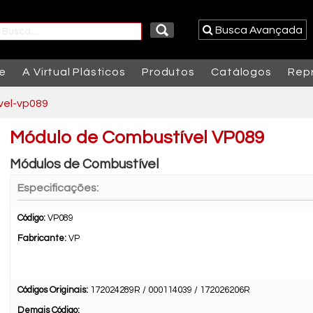
Busca Avançada
e
A Virtual Plásticos
Produtos
Catálogos
Rep
vel-vp089
Módulo de Combustível VP089
Módulos de Combustível
Especificações:
Código:
VP089
Fabricante:
VP
Códigos Originais:
172024289R / 000114039 / 172026206R
Demais Código: