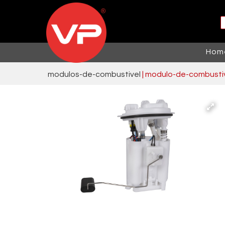
Hom
modulos-de-combustivel
 | modulo-de-combusti