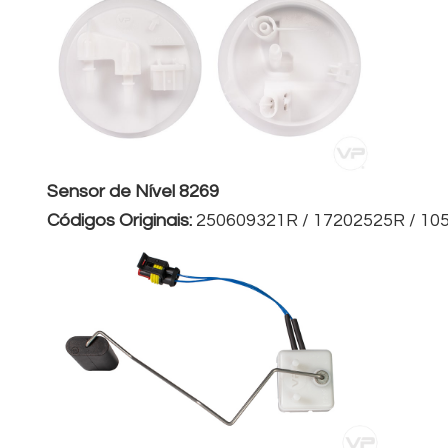
Sensor de Nível 8269
Códigos Originais:
250609321R / 17202525R / 10