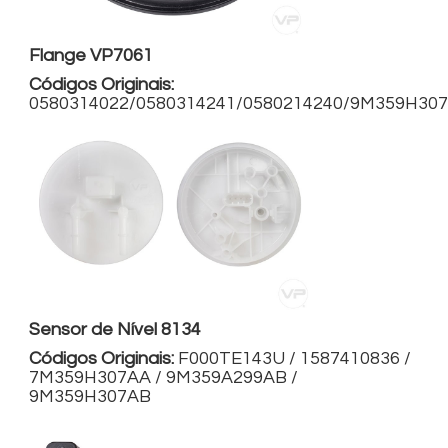
Flange VP7061
Códigos Originais:
0580314022/0580314241/0580214240/9M359H30
Sensor de Nível 8134
Códigos Originais:
F000TE143U / 1587410836 /
7M359H307AA / 9M359A299AB /
9M359H307AB