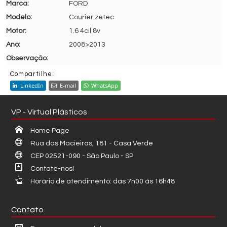
FORD
Courier zetec
1.6 4cil 8v
2008>2013
Compartilhe:
LinkedIn
E-mail
WhatsApp
VP - Virtual Plásticos
Home Page
Rua das Macieiras, 181 - Casa Verde
CEP 02521-090 - São Paulo - SP
Contate-nos!
Horário de atendimento: das 7h00 às 16h48
Contato