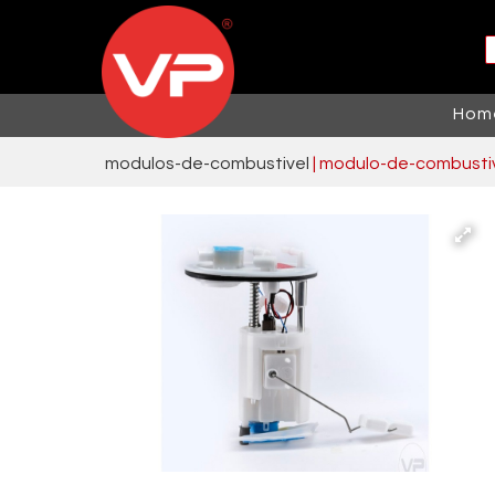
Hom
modulos-de-combustivel
 | modulo-de-combusti