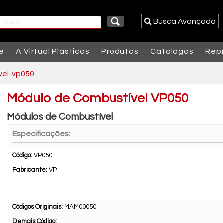
Busca Avançada
e
A Virtual Plásticos
Produtos
Catálogos
Rep
vel-vp050
Módulo de Combustível VP050
Módulos de Combustível
Especificações:
Código:
VP050
Fabricante:
VP
Códigos Originais:
MAM00050
Demais Código: