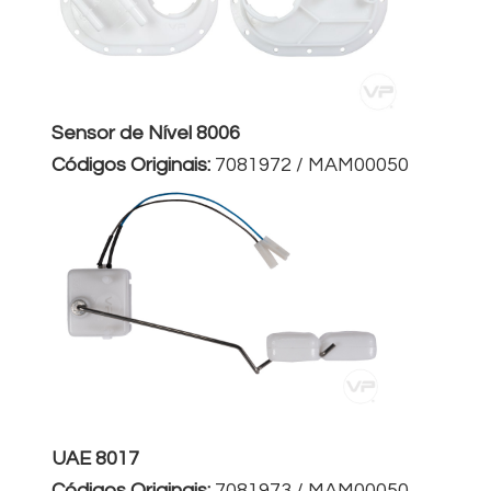
Sensor de Nível 8006
Códigos Originais:
7081972 / MAM00050
UAE 8017
Códigos Originais:
7081973 / MAM00050