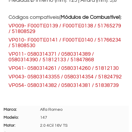
Medidas:Ø Interno (mm): 125 | Altura (mm): 5,8
Códigos compatíveis(
Módulos de Combustível
):
VP009- F000TE0139 / F000TE0138 / 51765279
/ 51808529
VP010- F000TE0141 / F000TE0140 / 51766234
/ 51808530
VP011- 0580314371 / 0580314389 /
0580314390 / 51812133 / 51847868
VP041- 0580314261 / 0580314260 / 51812130
VP043- 05803143355 / 0580314354 / 51824792
VP054- 0580314382 / 0580314381 / 51838739
Alfa Romeo
147
2.0 4Cil 16V TS