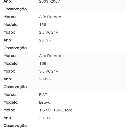
2003>2007
Alfa Romeo
156
2.5 V6 24V
2013>
Alfa Romeo
166
3.0 V6 24V
2002>
FIAT
Bravo
1.8 4Cil 16V E.Torq
2011>