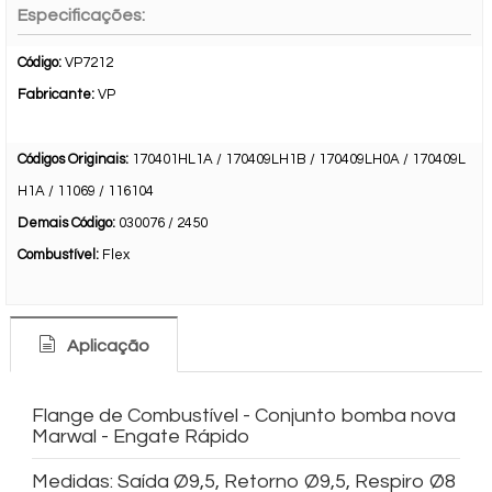
Especificações:
Código:
VP7212
Fabricante:
VP
Códigos Originais:
170401HL1A / 170409LH1B / 170409LH0A / 170409L
H1A / 11069 / 116104
Demais Código:
030076 / 2450
Combustível:
Flex
Aplicação
Flange de Combustível - Conjunto bomba nova
Marwal - Engate Rápido
Medidas: Saída Ø9,5, Retorno Ø9,5, Respiro Ø8