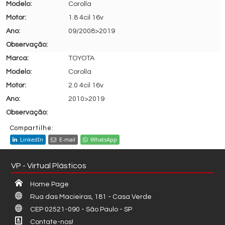
Corolla
1.8 4cil 16v
09/2008>2019
TOYOTA
Corolla
2.0 4cil 16v
2010>2019
Compartilhe:
LinkedIn
E-mail
WhatsApp
VP - Virtual Plásticos
Home Page
Rua das Macieiras, 181 - Casa Verde
CEP 02521-090 - São Paulo - SP
Contate-nos!