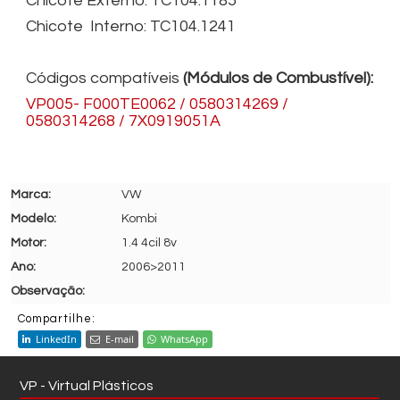
Chicote Externo: TC104.1185
Chicote Interno: TC104.1241
Códigos compatíveis
(Módulos de Combustível):
VP005- F000TE0062 / 0580314269 /
0580314268 / 7X0919051A
VW
Kombi
1.4 4cil 8v
2006>2011
Compartilhe:
LinkedIn
E-mail
WhatsApp
VP - Virtual Plásticos