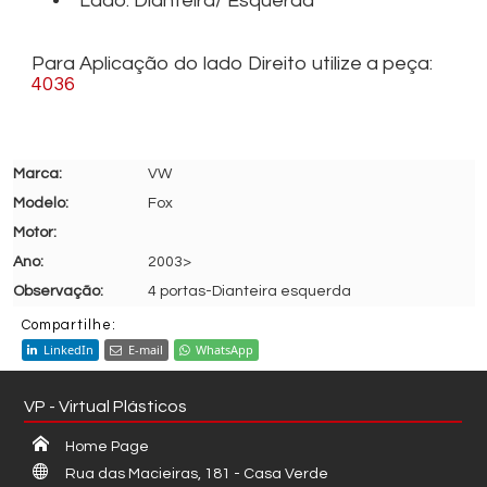
Lado: Dianteira/ Esquerda
Para Aplicação do lado Direito utilize a peça:
4036
VW
Fox
2003>
4 portas-Dianteira esquerda
Compartilhe:
LinkedIn
E-mail
WhatsApp
VP - Virtual Plásticos
Home Page
Rua das Macieiras, 181 - Casa Verde