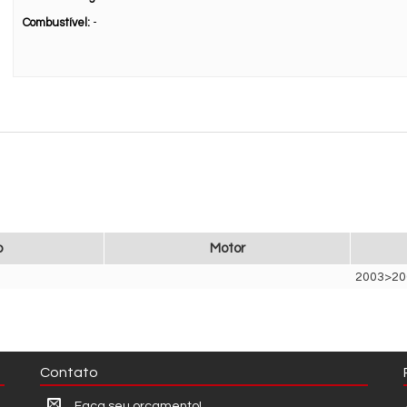
Combustível:
-
o
Motor
2003>20
Contato
Faça seu orçamento!