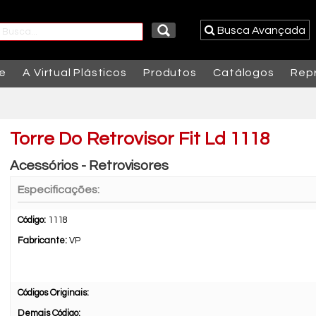
Busca Avançada
e
A Virtual Plásticos
Produtos
Catálogos
Rep
Torre Do Retrovisor Fit Ld 1118
Acessórios - Retrovisores
Especificações:
Código:
1118
Fabricante:
VP
Códigos Originais:
Demais Código: