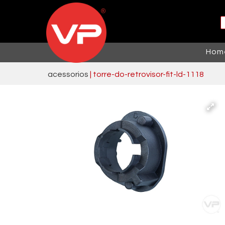
Hom
acessorios
 | torre-do-retrovisor-fit-ld-1118