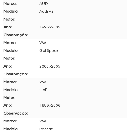
AUDI
Audi A3
1998>2005
VW
Gol Special
2000>2005
VW
Golf
1999>2006
VW
Passat