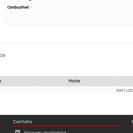
Combustível:
-
ios
o
Motor
2001>20
Contato
Faça seu orçamento!