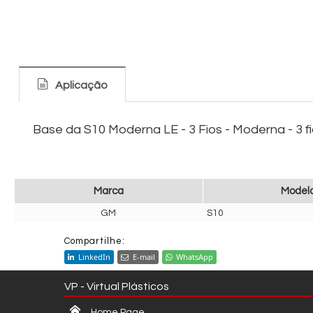
Aplicação
Base da S10 Moderna LE - 3 Fios - Moderna - 3 f
Marca
Model
GM
S10
Compartilhe:
LinkedIn
E-mail
WhatsApp
VP - Virtual Plásticos
Home Page