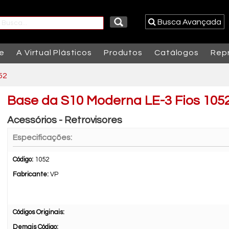
Busca Avançada
e
A Virtual Plásticos
Produtos
Catálogos
Rep
52
Base da S10 Moderna LE-3 Fios 105
Acessórios - Retrovisores
Especificações:
Código:
1052
Fabricante:
VP
Códigos Originais:
Demais Código: