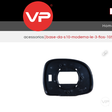
Hom
acessorios
 | base-da-s10-moderna-le-3-fios-10